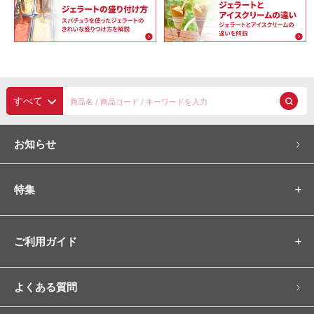
あずき餡
ゼリー類
パウダー
泡素材
フルーツピューレ
ナッツペースト
すべて
MARULLO
お知らせ
練乳・コンデンスミルク
特集
ギフト
カップ・カトラリー（スプーン他）
ご利用ガイド
スプーン
その他カトラリー（フォーク他）
よくある質問
ストロースプーンストロー
カップ