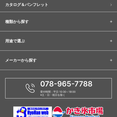
カタログ＆パンフレット
ディッシャー・スパチュラ
ディッシャー
スパチュラ（アイスヘラ）
ディッパー
種類から探す
フードマシン
用途で選ぶ
フリーザー（冷凍庫）
卓上冷凍庫
スライド型冷凍庫
アップライト型冷凍庫
メーカーから探す
チェスト型冷凍庫
販促アイテム
078-965-7788
台湾かき氷「Snow-kiss（スノーキッス）」
受付時間：平日 10:30～18:00
※土・日・祝日を除く
その他の店舗用品・厨房備品