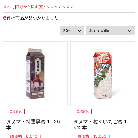
アカウント・設定
すべて
種類から探す
蜜・シロップ
タヌマ
|
|
|
シューアイス
会員登録内容変更
6
件の商品が見つかりました
皮つきフルーツシャーベット
その他
ラウンド
ハーフカット
1/8カット
当サイトについて
ソフトサーブミックス
会社概要
冷凍ソフトミックス
ソフトミックス
特定商取引に関する法律に基づく表記
ソフグルトミックス
シェークミックス
アイスクリームコーン・ソフトクリームコーン
プライバシーポリシー
工場直送
工場直送
コーン
デコレーション
スリーブ紙トレー
利用規約
タヌマ・特選黒蜜 1L ×6
タヌマ・粒々いちご蜜 1L
本
×12本
ひとくちアイス
一般価格：8,640円
一般価格：15,600円