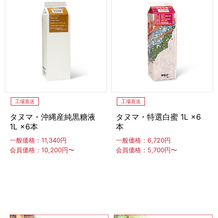
冷凍ホイップ
冷凍白玉もち
わらび餅・ぎゅうひ・餅
わらび餅
ぎゅうひ
餅
工場直送
工場直送
最中種・もなかの皮
タヌマ・沖縄産純黒糖液
タヌマ・特選白蜜 1L ×6
1L ×6本
本
トッピングソース
一般価格：11,340円
一般価格：6,720円
会員価格：10,200円〜
会員価格：5,700円〜
蜜・シロップ
生シロップ（冷凍）
タヌマ
キャプテン
その他
トッピング食材