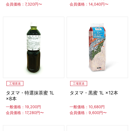
会員価格：7,320円〜
会員価格：14,040円〜
アイスケーキ
カップ入りアイススイーツ
デコレーションカップ
スイーツバー
CLOSE
台湾風かき氷スイーツ
台湾風かき氷
台湾風かき氷対応かき氷機
工場直送
工場直送
タヌマ・特選抹茶蜜 1L
タヌマ・黒蜜 1L ×12本
×8本
冷凍フルーツ
一般価格：19,200円
一般価格：10,680円
果実
スムージーパック
フルーツスティック
会員価格：17,280円〜
会員価格：9,600円〜
フルーツ飴
焼きいも