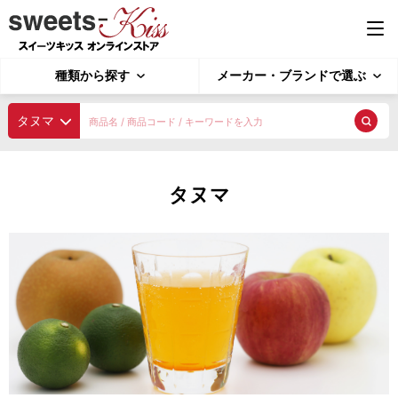
種類から探す
メーカー・ブランドで選ぶ
種類から探す
タヌマ
業務用ジェラート
探す
タヌマ
4L ジェラート
2L ジェラート
4L ソルベ
種類から探す
2L ソルベ
用途で選ぶ
業務用アイスクリーム
メーカー・ブランドで選ぶ
アイスクリーム 4L
アイスクリーム 2L
アイスクリーム 1L
シャーベット
ピックアップ商品
ポーションアイス