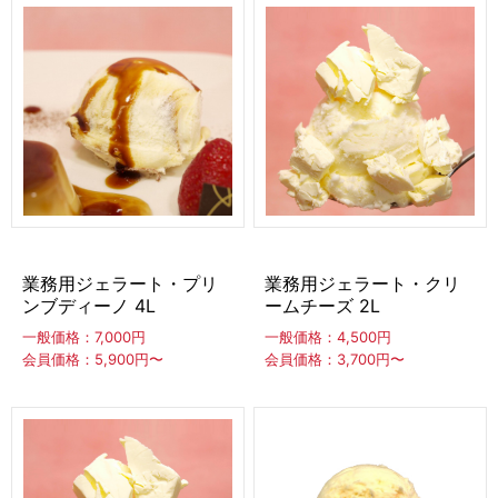
ディッシャー・スパチュラ
ディッシャー
スパチュラ（アイスヘラ）
ディッパー
フードマシン
フリーザー（冷凍庫）
卓上冷凍庫
スライド型冷凍庫
アップライト型冷凍庫
チェスト型冷凍庫
業務用ジェラート・プリ
業務用ジェラート・クリ
ンブディーノ 4L
ームチーズ 2L
販促アイテム
一般価格：7,000円
一般価格：4,500円
会員価格：5,900円〜
会員価格：3,700円〜
台湾かき氷「Snow-kiss（スノーキッス）」
その他の店舗用品・厨房備品