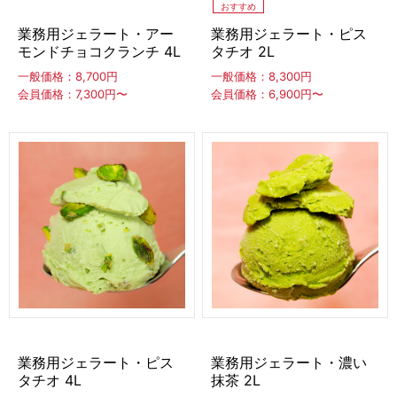
おすすめ
冷凍ホイップ
業務用ジェラート・アー
業務用ジェラート・ピス
モンドチョコクランチ 4L
タチオ 2L
冷凍白玉もち
一般価格：8,700円
一般価格：8,300円
会員価格：7,300円〜
会員価格：6,900円〜
わらび餅・ぎゅうひ・餅
わらび餅
ぎゅうひ
餅
最中種・もなかの皮
トッピングソース
蜜・シロップ
生シロップ（冷凍）
タヌマ
キャプテン
その他
業務用ジェラート・ピス
業務用ジェラート・濃い
トッピング食材
タチオ 4L
抹茶 2L