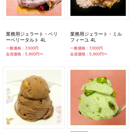
アイスケーキ
カップ入りアイススイーツ
業務用ジェラート・ベリ
業務用ジェラート・ミル
デコレーションカップ
ーベリータルト 4L
フィーユ 4L
一般価格：7,000円
一般価格：7,000円
会員価格：5,900円〜
会員価格：5,900円〜
スイーツバー
CLOSE
台湾風かき氷スイーツ
台湾風かき氷
台湾風かき氷対応かき氷機
冷凍フルーツ
果実
スムージーパック
フルーツスティック
フルーツ飴
焼きいも