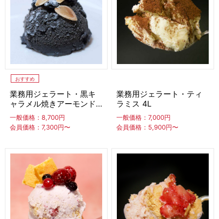
アカウント・設定
シューアイス
会員登録内容変更
皮つきフルーツシャーベット
その他
ラウンド
ハーフカット
1/8カット
当サイトについて
おすすめ
業務用ジェラート・黒キ
業務用ジェラート・ティ
ソフトサーブミックス
ャラメル焼きアーモンド
ラミス 4L
会社概要
4L
一般価格：8,700円
一般価格：7,000円
冷凍ソフトミックス
ソフトミックス
会員価格：7,300円〜
会員価格：5,900円〜
特定商取引に関する法律に基づく表記
ソフグルトミックス
シェークミックス
アイスクリームコーン・ソフトクリームコーン
プライバシーポリシー
コーン
デコレーション
スリーブ紙トレー
利用規約
ひとくちアイス