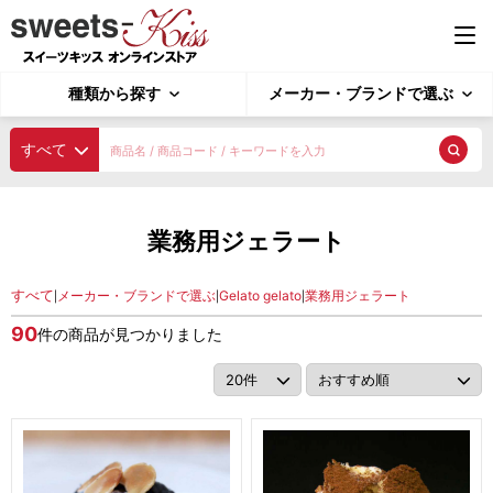
種類から探す
メーカー・ブランドで選ぶ
種類から探す
すべて
業務用ジェラート
探す
業務用ジェラート
4L ジェラート
2L ジェラート
4L ソルベ
種類から探す
2L ソルベ
すべて
メーカー・ブランドで選ぶ
Gelato gelato
業務用ジェラート
|
|
|
用途で選ぶ
90
件の商品が見つかりました
業務用アイスクリーム
メーカー・ブランドで選ぶ
アイスクリーム 4L
アイスクリーム 2L
アイスクリーム 1L
シャーベット
ピックアップ商品
ポーションアイス