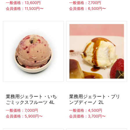
一般価格：13,600円
一般価格：7,700円
あずき餡
ゼリー類
パウダー
泡素材
会員価格：11,500円〜
会員価格：6,500円〜
フルーツピューレ
ナッツペースト
MARULLO
練乳・コンデンスミルク
ギフト
業務用ジェラート・いち
業務用ジェラート・プリ
カップ・カトラリー（スプーン他）
ごミックスフルーツ 4L
ンブディーノ 2L
一般価格：7,000円
一般価格：4,500円
スプーン
その他カトラリー（フォーク他）
会員価格：5,900円〜
会員価格：3,700円〜
ストロースプーンストロー
カップ