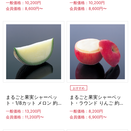
ナッツ 約100ml ×20個
一般価格：10,200円
一般価格：10,200円
あずき餡
ゼリー類
パウダー
泡素材
会員価格：8,600円〜
会員価格：8,600円〜
フルーツピューレ
ナッツペースト
MARULLO
練乳・コンデンスミルク
ギフト
おすすめ
まるごと果実シャーベッ
まるごと果実シャーベッ
カップ・カトラリー（スプーン他）
ト・1/8カット メロン 約
ト・ラウンド りんご 約
120ml ×20個
150ml ×10個
一般価格：13,200円
一般価格：8,200円
スプーン
その他カトラリー（フォーク他）
会員価格：11,200円〜
会員価格：6,900円〜
ストロースプーンストロー
カップ