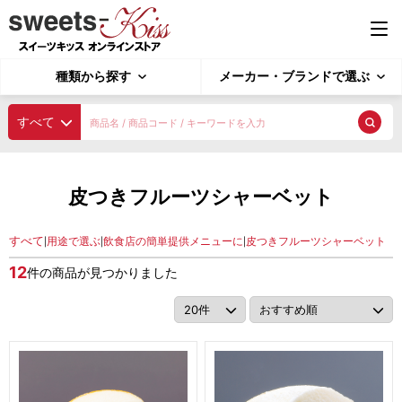
種類から探す
メーカー・ブランドで選ぶ
種類から探す
すべて
業務用ジェラート
探す
皮つきフルーツシャーベット
4L ジェラート
2L ジェラート
4L ソルベ
種類から探す
2L ソルベ
すべて
用途で選ぶ
飲食店の簡単提供メニューに
皮つきフルーツシャーベット
|
|
|
用途で選ぶ
12
件の商品が見つかりました
業務用アイスクリーム
メーカー・ブランドで選ぶ
アイスクリーム 4L
アイスクリーム 2L
アイスクリーム 1L
シャーベット
ピックアップ商品
ポーションアイス