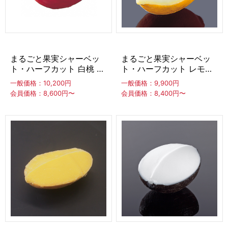
アイスケーキ
カップ入りアイススイーツ
まるごと果実シャーベッ
まるごと果実シャーベッ
デコレーションカップ
ト・ハーフカット 白桃 約
ト・ハーフカット レモン
120ml ×20個
約70ml ×30個
一般価格：10,200円
一般価格：9,900円
会員価格：8,600円〜
会員価格：8,400円〜
スイーツバー
CLOSE
台湾風かき氷スイーツ
台湾風かき氷
台湾風かき氷対応かき氷機
冷凍フルーツ
果実
スムージーパック
フルーツスティック
フルーツ飴
焼きいも