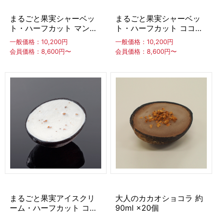
冷凍ホイップ
まるごと果実シャーベッ
まるごと果実シャーベッ
ト・ハーフカット マンゴ
ト・ハーフカット ココナ
冷凍白玉もち
ー 約100ml ×20個
ッツ 約100ml ×20個
一般価格：10,200円
一般価格：10,200円
会員価格：8,600円〜
会員価格：8,600円〜
わらび餅・ぎゅうひ・餅
わらび餅
ぎゅうひ
餅
最中種・もなかの皮
トッピングソース
蜜・シロップ
生シロップ（冷凍）
タヌマ
キャプテン
その他
まるごと果実アイスクリ
大人のカカオショコラ 約
トッピング食材
ーム・ハーフカット ココ
90ml ×20個