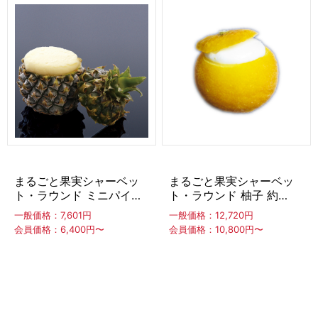
ディッシャー・スパチュラ
ディッシャー
スパチュラ（アイスヘラ）
ディッパー
フードマシン
フリーザー（冷凍庫）
卓上冷凍庫
スライド型冷凍庫
アップライト型冷凍庫
チェスト型冷凍庫
まるごと果実シャーベッ
まるごと果実シャーベッ
ト・ラウンド ミニパイン
ト・ラウンド 柚子 約
約100ml ×10個
60ml ×24個
販促アイテム
一般価格：7,601円
一般価格：12,720円
会員価格：6,400円〜
会員価格：10,800円〜
台湾かき氷「Snow-kiss（スノーキッス）」
その他の店舗用品・厨房備品