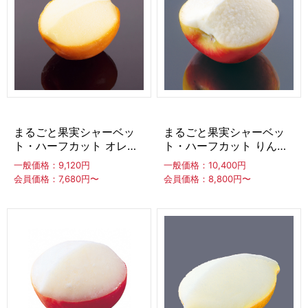
アカウント・設定
シューアイス
会員登録内容変更
皮つきフルーツシャーベット
その他
ラウンド
ハーフカット
1/8カット
当サイトについて
まるごと果実シャーベッ
まるごと果実シャーベッ
ソフトサーブミックス
ト・ハーフカット オレン
ト・ハーフカット りんご
会社概要
ジ 約100ml ×24個
約110ml ×20個
一般価格：9,120円
一般価格：10,400円
冷凍ソフトミックス
ソフトミックス
会員価格：7,680円〜
会員価格：8,800円〜
特定商取引に関する法律に基づく表記
ソフグルトミックス
シェークミックス
アイスクリームコーン・ソフトクリームコーン
プライバシーポリシー
コーン
デコレーション
スリーブ紙トレー
利用規約
ひとくちアイス