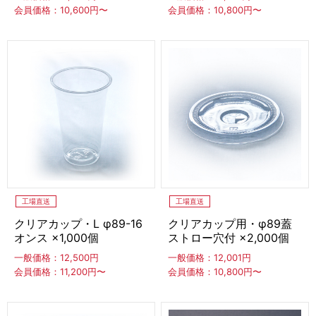
会員価格：10,600円〜
会員価格：10,800円〜
アイスケーキ
カップ入りアイススイーツ
デコレーションカップ
スイーツバー
CLOSE
台湾風かき氷スイーツ
台湾風かき氷
台湾風かき氷対応かき氷機
工場直送
工場直送
クリアカップ・L φ89-16
クリアカップ用・φ89蓋
オンス ×1,000個
ストロー穴付 ×2,000個
冷凍フルーツ
一般価格：12,500円
一般価格：12,001円
果実
スムージーパック
フルーツスティック
会員価格：11,200円〜
会員価格：10,800円〜
フルーツ飴
焼きいも