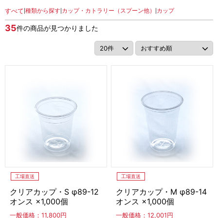
アカウント・設定
すべて
種類から探す
カップ・カトラリー（スプーン他）
カップ
|
|
|
シューアイス
会員登録内容変更
35
件の商品が見つかりました
皮つきフルーツシャーベット
その他
ラウンド
ハーフカット
1/8カット
当サイトについて
ソフトサーブミックス
会社概要
冷凍ソフトミックス
ソフトミックス
特定商取引に関する法律に基づく表記
ソフグルトミックス
シェークミックス
アイスクリームコーン・ソフトクリームコーン
プライバシーポリシー
工場直送
工場直送
コーン
デコレーション
スリーブ紙トレー
利用規約
クリアカップ・S φ89-12
クリアカップ・M φ89-14
オンス ×1,000個
オンス ×1,000個
ひとくちアイス
一般価格：11,800円
一般価格：12,001円