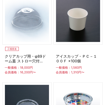
冷凍ホイップ
冷凍白玉もち
わらび餅・ぎゅうひ・餅
わらび餅
ぎゅうひ
餅
工場直送
最中種・もなかの皮
クリアカップ用・φ89ド
アイスカップ・ＰＣ－１
ーム蓋 ストロー穴付
００Ｆ ×100個
トッピングソース
×2,000個
一般価格：18,000円
一般価格：1,560円
会員価格：16,200円〜
会員価格：1,310円〜
蜜・シロップ
生シロップ（冷凍）
タヌマ
キャプテン
その他
トッピング食材