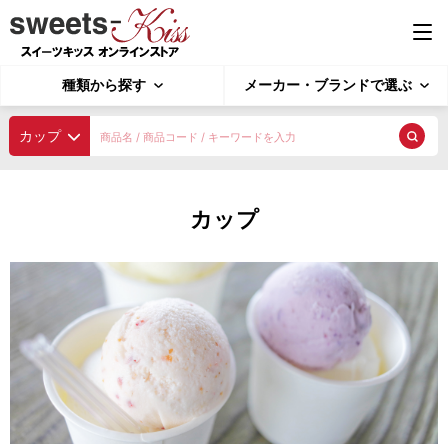
種類から探す
メーカー・ブランドで選ぶ
種類から探す
カップ
業務用ジェラート
探す
カップ
4L ジェラート
2L ジェラート
4L ソルベ
種類から探す
2L ソルベ
用途で選ぶ
業務用アイスクリーム
メーカー・ブランドで選ぶ
アイスクリーム 4L
アイスクリーム 2L
アイスクリーム 1L
シャーベット
ピックアップ商品
ポーションアイス