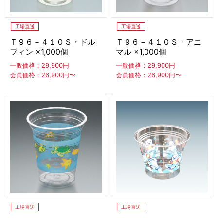
ディッシャー・スパチュラ
工場直送
工場直送
ディッシャー
スパチュラ（アイスヘラ）
ディッパー
Ｔ９６－４１０Ｓ・ドル
Ｔ９６－４１０Ｓ・アニ
フィン ×1,000個
マル ×1,000個
フードマシン
一般価格：29,900円
一般価格：29,900円
会員価格：26,900円〜
会員価格：26,900円〜
フリーザー（冷凍庫）
卓上冷凍庫
スライド型冷凍庫
アップライト型冷凍庫
チェスト型冷凍庫
販促アイテム
台湾かき氷「Snow-kiss（スノーキッス）」
その他の店舗用品・厨房備品
工場直送
工場直送