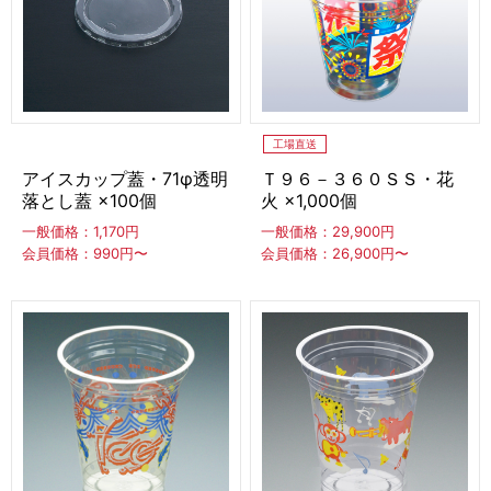
あずき餡
ゼリー類
パウダー
泡素材
フルーツピューレ
ナッツペースト
工場直送
アイスカップ蓋・71φ透明
Ｔ９６－３６０ＳＳ・花
MARULLO
落とし蓋 ×100個
火 ×1,000個
一般価格：1,170円
一般価格：29,900円
会員価格：990円〜
会員価格：26,900円〜
練乳・コンデンスミルク
ギフト
カップ・カトラリー（スプーン他）
スプーン
その他カトラリー（フォーク他）
ストロースプーンストロー
カップ