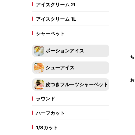
アイスクリーム 2L
デコレーションカップ
スイーツバー
アイスクリーム 1L
シャーベット
台湾風かき氷スイーツ
台湾風かき氷
台湾風かき氷対応かき氷機
ポーションアイス
ち
冷凍フルーツ
シューアイス
果実
スムージーパック
フルーツスティック
フル
お
冷凍ホイップ
皮つきフルーツシャーベット
冷凍白玉もち
ラウンド
ハーフカット
わらび餅・ぎゅうひ・餅
わらび餅
ぎゅうひ
餅
1/8カット