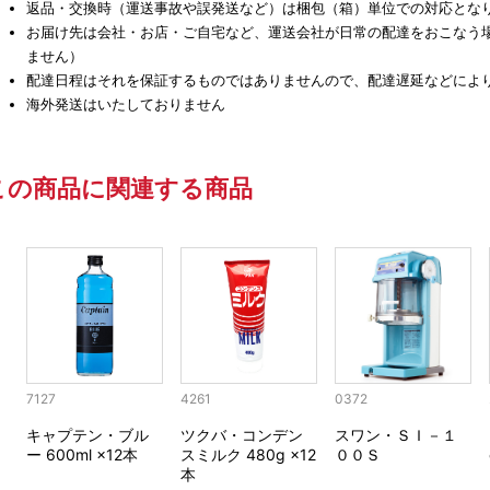
返品・交換時（運送事故や誤発送など）は梱包（箱）単位での対応とな
お届け先は会社・お店・ご自宅など、運送会社が日常の配達をおこなう
ません）
配達日程はそれを保証するものではありませんので、配達遅延などによ
海外発送はいたしておりません
この商品に関連する商品
7127
4261
0372
キャプテン・ブル
ツクバ・コンデン
スワン・ＳＩ－１
ー 600ml ×12本
スミルク 480g ×12
００Ｓ
本