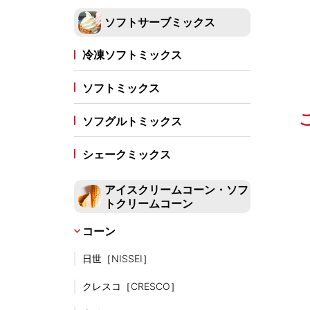
最中種・もなかの皮
ソフトサーブミックス
トッピングソース
冷凍ソフトミックス
蜜・シロップ
ソフトミックス
生シロップ（冷凍）
タヌマ
キャプテン
その他
ソフグルトミックス
トッピング食材
シェークミックス
あずき餡
ゼリー類
パウダー
泡素材
フルーツピューレ
アイスクリームコーン・ソフ
トクリームコーン
ナッツペースト
コーン
MARULLO
日世［NISSEI］
練乳・コンデンスミルク
クレスコ［CRESCO］