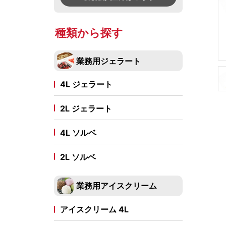
台湾風かき氷スイーツ
冷凍フルーツ
冷凍ホイップ
シューアイス
フルーツピューレ
ナッツペースト
練乳・コンデンスミ
種類から探す
皮つきフルーツシャーベット
店舗販売用アイス商材
ラウンド
ハーフカット
1/8カット
業務用ジェラート
シューアイス
スイーツバー
ソフトサーブミックス
4L ジェラート
冷凍ソフトミックス
ソフトミックス
ソフグルトミック
2L ジェラート
アイスクリームコーン・ソフトクリームコーン
4L ソルベ
コーン
デコレーション
スリーブ紙トレー
2L ソルベ
ひとくちアイス
業務用アイスクリーム
アイスケーキ
アイスクリーム 4L
カップ入りアイススイーツ