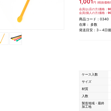
1,001
円
(税抜価格
冷凍白玉もち
わらび餅・ぎゅうひ・餅
最中種・もなかの皮
トッ
会員(お店の方)価格：
9
ルク
会員(個人の方)価格：
9
商品コード：0340
在庫： 多数
発送目安：3～4日
CLOSE
ス
シェークミックス
ケース入数
サイズ
材質
入数
製造地域・最終
加工地