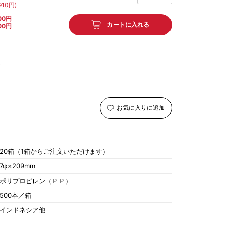
910
円)
ピングソース
蜜・シロップ
トッピング食材
00円
カートに入れる
00円
後
お気に入りに追加
20箱（1箱からご注文いただけます）
7φ×209mm
ポリプロピレン（ＰＰ）
500本／箱
インドネシア他