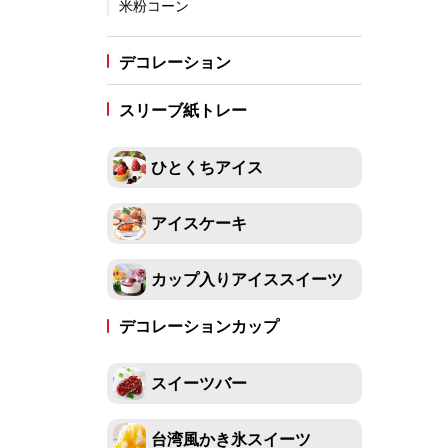
米粉コーン
ギフト
カップ・カトラリー（スプーン他）
デコレーション
スプーン
その他カトラリー（フォーク他）
ストロース
スリーブ紙トレー
ディッシャー・スパチュラ
ひとくちアイス
ディッシャー
スパチュラ（アイスヘラ）
ディッパー
フードマシン
アイスケーキ
フリーザー（冷凍庫）
カップ入りアイススイーツ
卓上冷凍庫
スライド型冷凍庫
アップライト型冷凍庫
デコレーションカップ
販促アイテム
スイーツバー
台湾かき氷「Snow-kiss（スノーキッス）」
その他の店舗用品・厨房備品
台湾風かき氷スイーツ