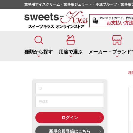
業務用アイスクリーム・業務用ジェラート・冷凍フルーツ・業務用
クレジットカード、代引
お支払い方
種類から探す
メーカー・ブランド
用途で選ぶ
種類から探す
用途で選ぶ
種
業務用ジェラート
ディッピングアイス
4L ジェラート
業務用ジェラート
2L ジェラート
業務用アイスクリーム
4L ソルベ
アイスクリー
2L ソル
業務用アイスクリーム
飲食店の簡単提供メニューに
アイスクリーム 4L
ポーションアイス
シューアイス
アイスクリーム 2L
皮つきフルーツシャー
アイスクリーム 
ログイン
ポーションアイス
カフェメニューの材料に
新規会員登録はこちら