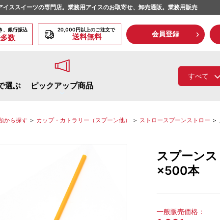
アイススイーツの専門店。業務用アイスのお取寄せ、卸売通販。業務用販売
き、銀行振込
20,000円以上のご注文で
会員登録
送料無料
法多数
すべて
で選ぶ
ピックアップ商品
類から探す
＞
カップ・カトラリー（スプーン他）
＞
ストロースプーンストロー
＞
ムコーン
ベ
ディッシャー・スパチュラ
スプーンス
×500本
ベット
1L
シャーベット
ひとくちアイス
アイスケーキ
カップ入りアイススイーツ
一般販売価格：